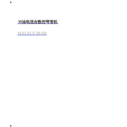
39油电混合数控弯管机
H-ELECT-39-DS