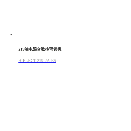
219油电混合数控弯管机
H-ELECT-219-2A-ES