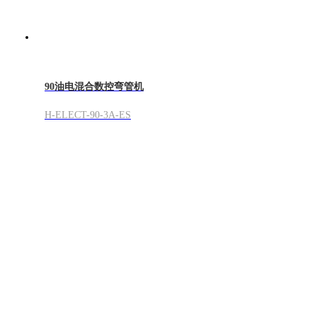
90油电混合数控弯管机
H-ELECT-90-3A-ES