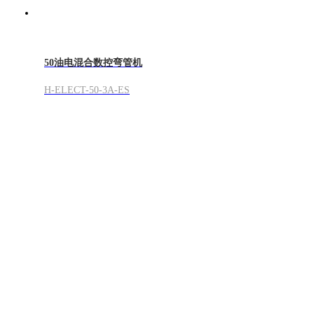
50油电混合数控弯管机
H-ELECT-50-3A-ES