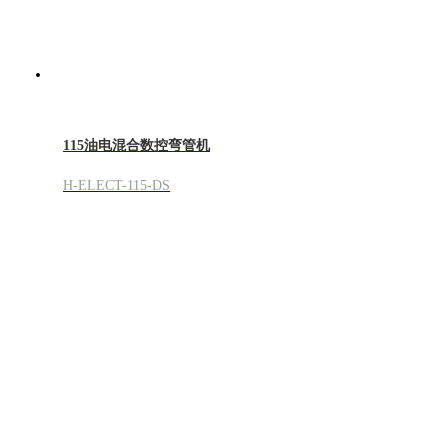
115油电混合数控弯管机
H-ELECT-115-DS