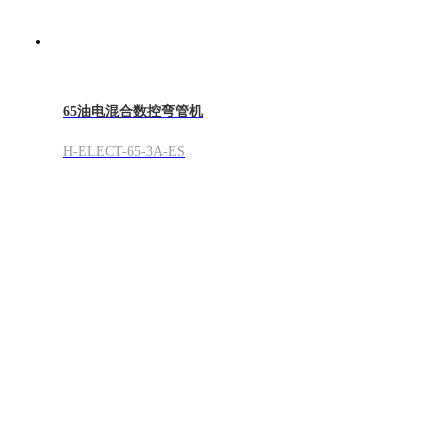
65油电混合数控弯管机
H-ELECT-65-3A-ES