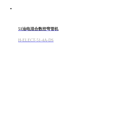
51油电混合数控弯管机
H-ELECT-51-4A-DS